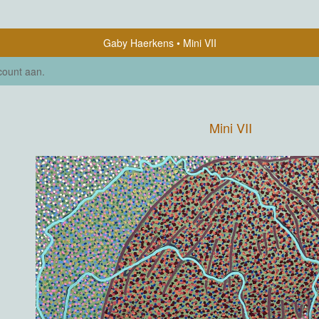
Gaby Haerkens
Mini VII
count aan
.
Mini VII