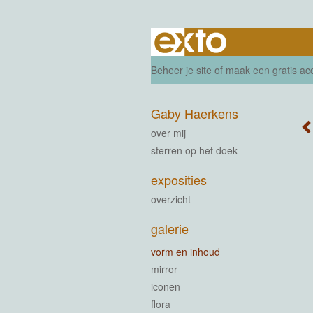
Beheer je site
of
maak een gratis ac
Gaby Haerkens
over mij
sterren op het doek
exposities
overzicht
galerie
vorm en inhoud
mirror
iconen
flora