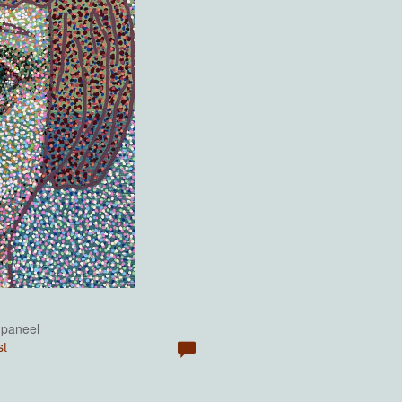
 paneel
st